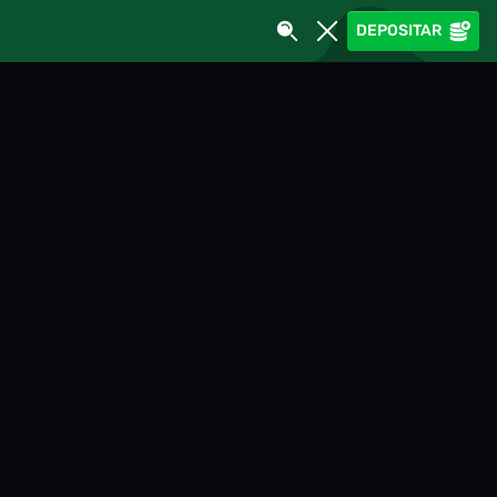
DEPOSITAR