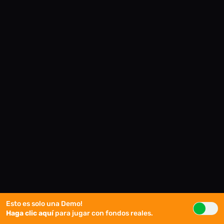
Esto es solo una Demo!
Haga clic aquí
para jugar con fondos reales.