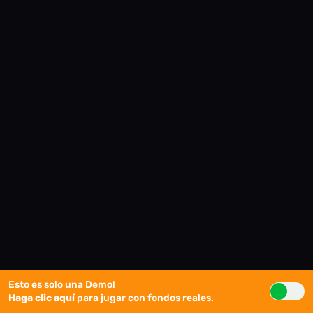
Esto es solo una Demo!
Haga clic aquí
para jugar con fondos reales.