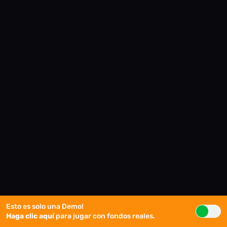
Esto es solo una Demo!
Haga clic aquí
para jugar con fondos reales.